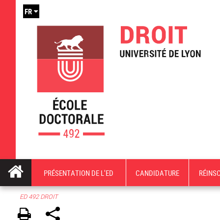
FR
PRÉSENTATION DE L'ED
CANDIDATURE
RÉINS
ED 492 DROIT