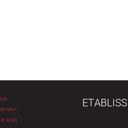
ETABLIS
NCES
 DOCTORAT
 ET ACCÈS