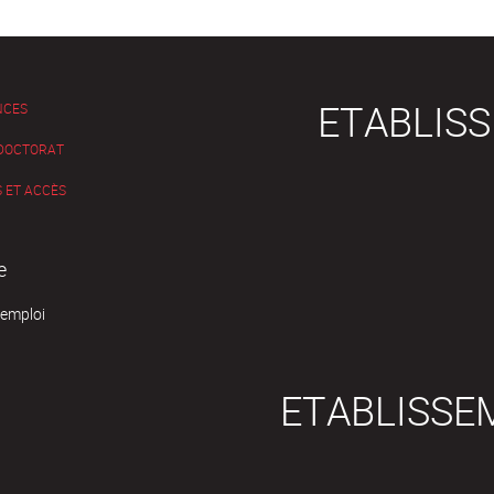
ETABLIS
NCES
 DOCTORAT
 ET ACCÈS
e
'emploi
ETABLISSE