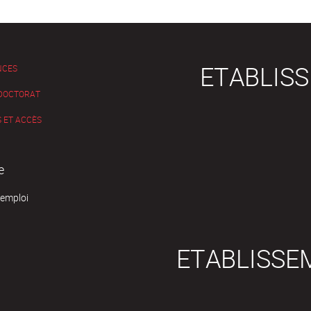
ETABLIS
NCES
 DOCTORAT
 ET ACCÈS
e
'emploi
ETABLISSE