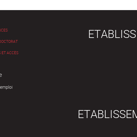
ETABLIS
NCES
 DOCTORAT
 ET ACCÈS
e
'emploi
ETABLISSE