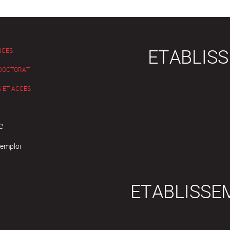
ETABLIS
NCES
 DOCTORAT
 ET ACCÈS
e
'emploi
ETABLISSE