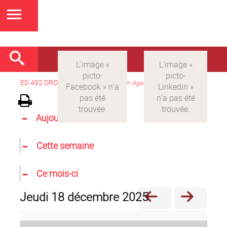
ED 492 DROIT
>
Version française
>
Agenda
Aujourd'hui
Cette semaine
Ce mois-ci
jeudi 18 décembre 2025