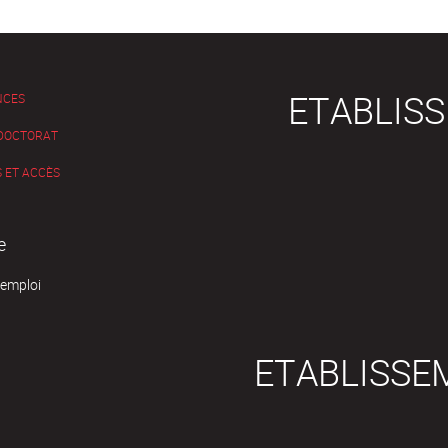
ETABLIS
NCES
 DOCTORAT
 ET ACCÈS
e
'emploi
ETABLISSE