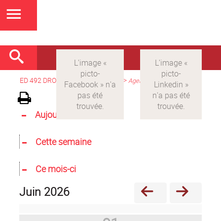
ED 492 DROIT
>
Version française
>
Agenda
Aujourd'hui
Cette semaine
Ce mois-ci
juin 2026