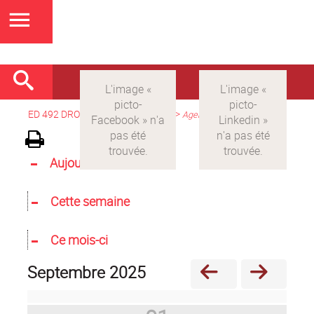
ED 492 DROIT
>
Version française
>
Agenda
Aujourd'hui
Cette semaine
Ce mois-ci
septembre 2025