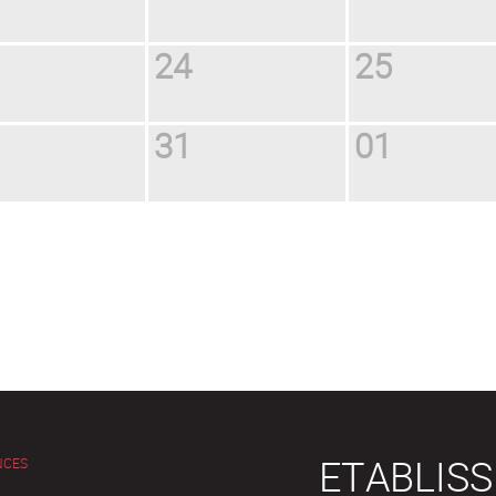
24
25
31
01
ETABLIS
NCES