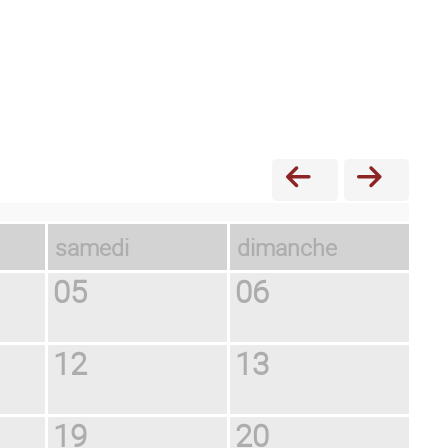
samedi
dimanche
05
06
12
13
19
20