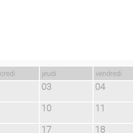
rcredi
jeudi
vendredi
03
04
10
11
17
18