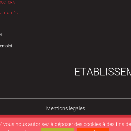
 DOCTORAT
 ET ACCÈS
e
'emploi
ETABLISSE
Mentions légales
epte" vous nous autorisez à déposer des cookies à des fins 