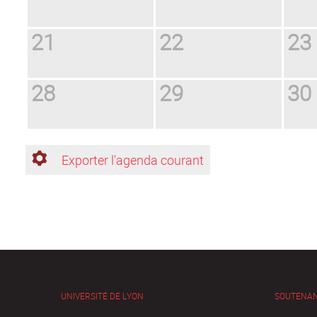
21
22
23
28
29
30
Exporter l'agenda courant
UNIVERSITÉ DE LYON
SOUTENA