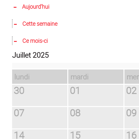
Aujourd'hui
Cette semaine
Ce mois-ci
juillet 2025
lundi
mardi
me
30
01
02
07
08
09
14
15
16