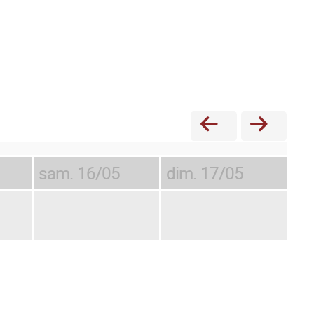
sam.
16/05
dim.
17/05