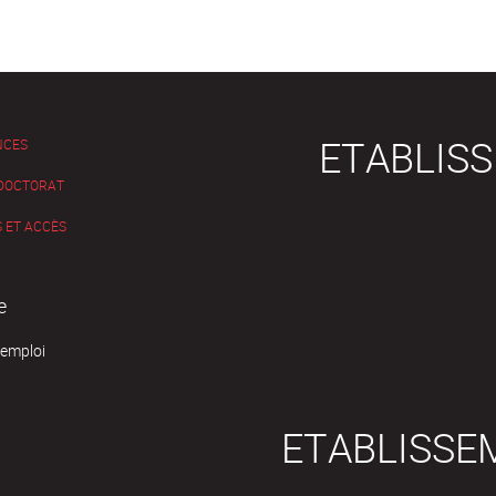
ETABLIS
NCES
 DOCTORAT
 ET ACCÈS
e
'emploi
ETABLISSE