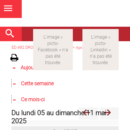
ED 492 DROIT
>
Version française
>
Agenda
Aujourd'hui
Cette semaine
Ce mois-ci
du lundi 05 au dimanche 11 mai
2025