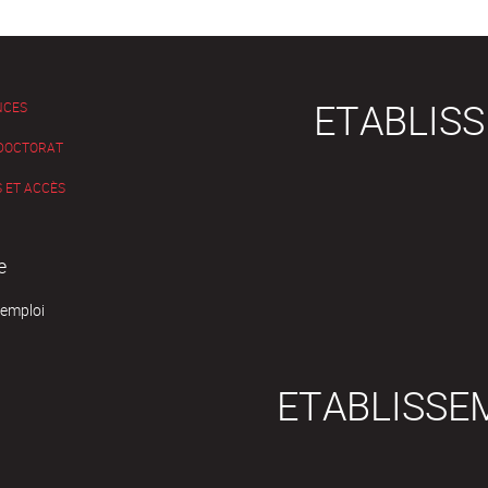
ETABLIS
NCES
 DOCTORAT
 ET ACCÈS
e
'emploi
ETABLISSE