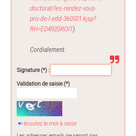
doctorat/les-rendez-vous-
pro-de-l-edd-360501.kjsp?
RH=ED492DROIT
).
Cordialement.
Signature (*) :
Validation de saisie (*)
écoutez le mot à saisir
Les adresses emails ne seront pas