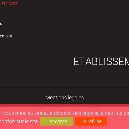
 ET ACCÈS
e
'emploi
ETABLISSE
Mentions légales
epte" vous nous autorisez à déposer des cookies à des fins 
nfort sur le site.
J'accepte
Je refuse