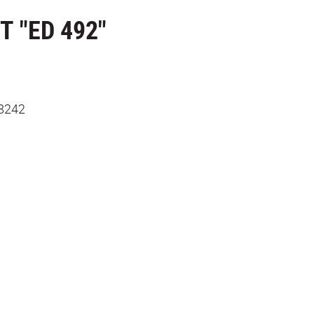
 "ED 492"
78242