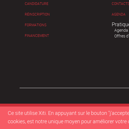
CANDIDATURE
CONTACTS
RÉINSCRIPTION
AGENDA
Pratiqu
FORMATIONS
Agenda
FINANCEMENT
Offres d
Ce site utilise Xiti. En appuyant sur le bouton "j'acc
cookies, est notre unique moyen pour améliorer votre co