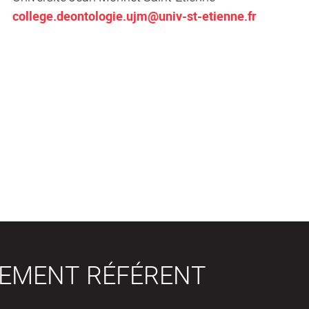
college.deontologie.ujm@univ-st-etienne.fr
SEMENT RÉFÉRENT