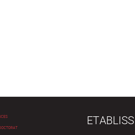
ETABLIS
NCES
 DOCTORAT