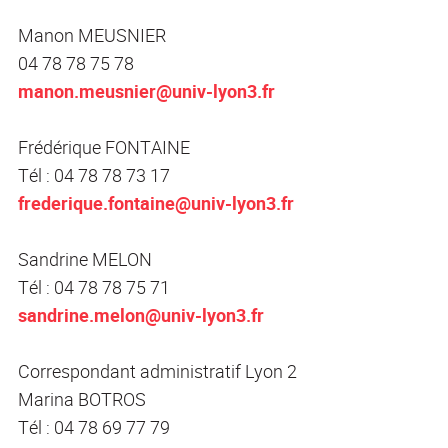
Manon MEUSNIER
04 78 78 75 78
manon.meusnier@univ-lyon3.fr
Frédérique FONTAINE
Tél : 04 78 78 73 17
frederique.fontaine@univ-lyon3.fr
Sandrine MELON
Tél : 04 78 78 75 71
sandrine.melon@univ-lyon3.fr
Correspondant administratif Lyon 2
Marina BOTROS
Tél : 04 78 69 77 79