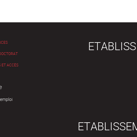
ETABLIS
NCES
 DOCTORAT
 ET ACCÈS
e
'emploi
ETABLISSE