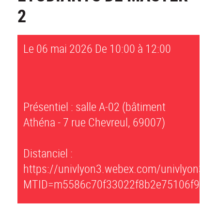
2
Le 06 mai 2026
De 10:00 à 12:00
Présentiel : salle A-02 (bâtiment
Athéna - 7 rue Chevreul, 69007)
Distanciel :
https://univlyon3.webex.com/univlyon3/j.
MTID=m5586c70f33022f8b2e75106f922b